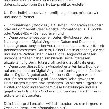
Der Erlass des Landes sieht für Schulen morgen keine
offizielle Notbetreuung vor. Lehrer sind zwar in den
Schulen. Sie sollen sich aber lediglich um Kinder
kümmern, die die Nachricht vom Unterrichtsausfall
nicht bekommen haben und deshalb eintreffen. In den
katholischen Kitas ist das etwas anders geregelt, sagt
Pfarrer Johannes Hammans aus Coesfeld. Eltern
haben eine Mail bekommen ihre Kinder möglichst
zuhause zu lassen. Für Notfälle bleiben die Kitas
jedoch geöffnet. Ähnlich ist es bei den Kitas des
Deutschen Roten Kreuzes im Kreis. Das DRK bittet
Kinder wirklich nur im äußerste Notfall zu schicken und
dann sollten Eltern ihre Kinder auf jeden Fall hinbringen
und auch kurze Wege nicht alleine laufen lassen.
Ebenfalls noch wichtig: Weil der Unterricht abgesagt
ist, fahren morgen auch die Schulbusse nicht.