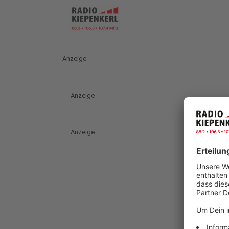
Anzeige
Anzeige
Anzeige