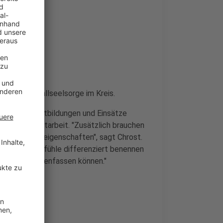
ger der Notfallseelsorge im Kreis.
ildungen, Fortbildungen und Einsätze
eben der Hauptarbeit. "Zusätzlich brauchen
r Charaktereigenschaften", sagt Chrost.
r Lage sein Gefühle differenziert benennen
äche zusammenfassen können."