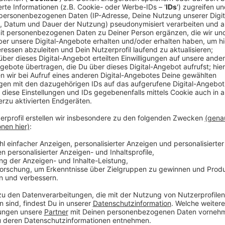
Anzeige
Ehrenamtliche brauchen Empathie
Anzeige
Die katholische und die evangelische Kirche sind Trä
Ehrenamtliche müssen viel Zeit in Ausbildung, Teamb
investieren, sagt Chrost. Nicht alle schafften das n
Ehrenamtliche entsprechende eigene Ressourcen ode
"Man sollte empathisch sein, sprachfähig sein, in de
zu können, man muss gut zuhören können und Gespr
Anzeige
30 Ehrenamtliche aktuell aktiv