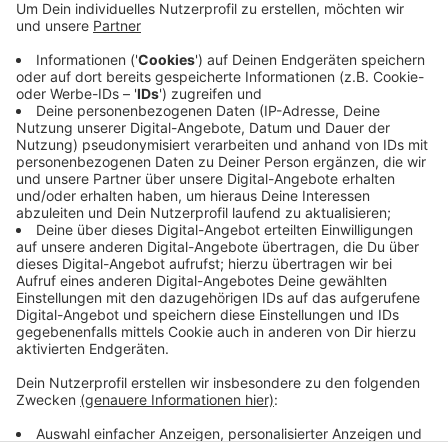
Einige Hausbesitzer haben Sorge, dass ihr Carport oder
Wintergarten unter der Last einbrechen könnte. Sie
melden sich teilweise über den Notruf 112 bei der
Feuerwehr. Kreisbrandmeister Christoph Nolte sagt:
Allein bis zum Mittag seien rund 50 Anrufe dieser Art
eingegangen. Die Feuerwehr sei hier aber nicht
zuständig. Das müssen die Eigentümer regeln. Er bittet
die Notrufnummer freizuhalten.
Anzeige
Anzeige