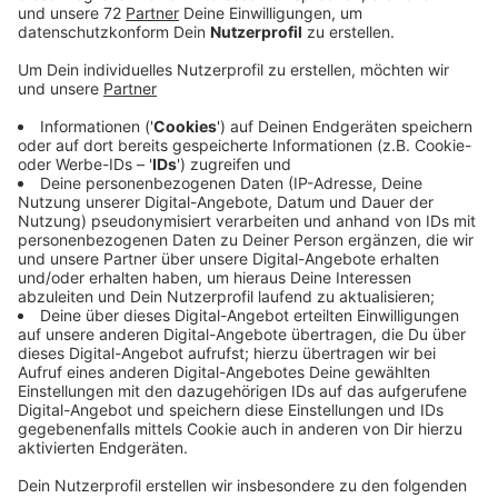
Veröffentlicht:
Dienstag, 17.03.2020 19:22
Anzeige
In Nordrhein Westfalen gebe es mehr Intensivbetten
und Betten als in allen anderen Bundesländern. Aktuell
gibt es 760 Intensivbetten im Münsterland - knapp ein
Drittel davon sind Beatmungsbetten. Diese seien für
schwere Verläufe des Coronavirus' besonders wichtig.
Im Falle eines Falles könne die Zahl der Intensivbetten
auch noch etwas aufgestockt werden.
Bund und Länder haben heute einen Notfallplan für die
Krankenhäuser beschlossen. Der sieht unter anderem
vor, dass Hotels und größere Hallen umgebaut werden