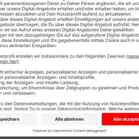
Anzeige
Rund um den Kreis Coesfeld vor allem betroffen: Di
Letztere verzeichnete vergangenes Jahr in den Oste
am längsten im Stau standen Sie auf der A1. Denn s
den Autobahnen wieder deutlich mehr und längere S
Jahren 2020 und 2021. Die Pandemie spielt immer we
daher, dass dieses Jahr auch wieder viele Menschen 
starten direkt nach dem letzten Schultag in den Url
daher kommenden Freitag zwischen 13 und 19 Uhr so
nochmal zwischen 16 und 20 Uhr. Er rät daher: Fahren
Anzeige