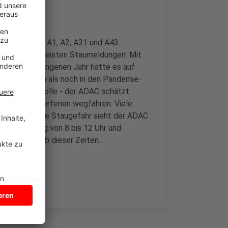
e Autobahnen A1, A2, A31 und A43.
rferien die meisten Staumeldungen. Mit
chon im vergangenen Jahr hatte es auf
taus gegeben als noch in den Pandemie-
niger eine Rolle - der ADAC schätzt
über die Osterferien wegfahren. Viele
aub. Die größte Staugefahr sieht der ADAC
wie Samstag von 8 bis 12 Uhr und
 Sie außerhalb dieser Zeiten.