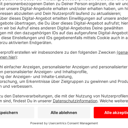
Gleichzeitig betont er, dass es noch lange dauern dür
den Folgen der Pandemie erholt hat. Dabei boomt Url
Gästezahlen im Kreis Coesfeld und dem Münsterland
lassen. Campingplätze, Ferienhöfe und Hotels waren 
deutlich niedriger als vor der Pandemie. Besucher 
fehlen. In der Pandemie lief Vieles über Videokonfe
Der Tourismusverein ist gerade bei den Geschäftsrei
früher zu erreichen. Die Pandemie habe hier für ein
müssten sich deshalb teilweise neu ausrichten. Fast 
Tourismusbranche im Münsterland im Jahr vor der 
kam dann ein Einbruch von rund 30 Prozent. Der Touris
Bereiche hineinreicht. Gäste übernachten nicht nur, s
Museum, fahren mit dem Taxi oder dem Bus herum. Dir
Arbeitsplätze daran.
Anzeige