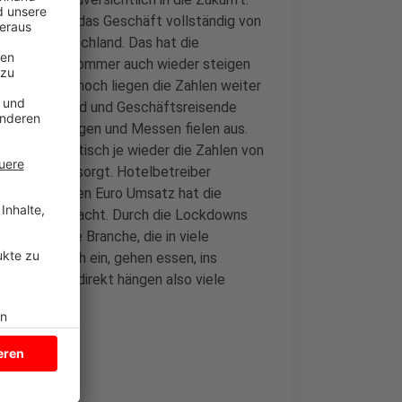
fte, bis sich das Geschäft vollständig von
aub in Deutschland. Das hat die
 in diesem Sommer auch wieder steigen
beliebt. Dennoch liegen die Zahlen weiter
aus dem Ausland und Geschäftsreisende
renzen, Tagungen und Messen fielen aus.
senden skeptisch je wieder die Zahlen von
en Umbruch gesorgt. Hotelbetreiber
zwei Milliarden Euro Umsatz hat die
Pandemie gemacht. Durch die Lockdowns
mus ist eine Branche, die in viele
ie kaufen auch ein, gehen essen, ins
ekt oder indirekt hängen also viele