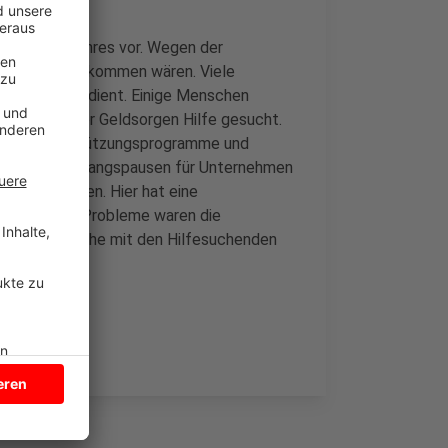
rgangenen Jahres vor. Wegen der
wohl nicht gekommen wären. Viele
 weniger verdient. Einige Menschen
angesichts der Geldsorgen Hilfe gesucht.
 über Unterstützungsprogramme und
arbeit und Zwangspausen für Unternehmen
ohnes gegeben. Hier hat eine
 vielen neue Probleme waren die
n drei Gespräche mit den Hilfesuchenden