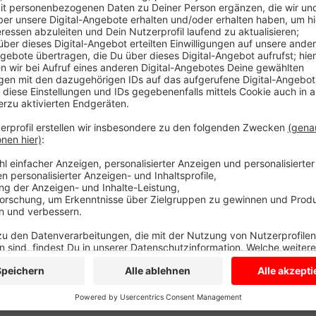
Heute stellt das Bistum Münster eine Bilanz des ve
Pandemie hätten sich Familien gemeldet, die sonst 
Menschen waren von Kurzarbeit betroffen und haben
haben auch ihren Job verloren. Viele Familien haben 
Die Beratungsstellen haben sie dann unter anderem
Beihilfen aufgeklärt. Außerdem habe es wegen Kurz
häufig Fehler bei der Berechnung des Mutterschutzl
Rechtsexpertin die Familien unterstützt. Wegen der
Beratungen aufwändiger als üblich. Im Schnitt ware
nötig, um alle Fragen zu klären.
Anzeige