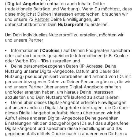
Normalerweise liegen ja mittlerweile an der Obsttheke
oder der Kasse Papiertüten als Alternative zu
Plastiktüten. Viele von Ihnen greifen da auch gerne zu,
um die Umwelt zu schonen. Beim Edeka-Markt
Kretschmer in Nottuln sind die Papiertüten im
Moment allerdings wegen der Lieferprobleme
vergriffen. Der Markt bietet Kunden Stoffbeutel als
umweltfreundliche Alternative an. Hier gibt es keine
Lieferengpässe. Kunden haben also nach wie vor eine
Alternative zum umweltschädlichen Plastik. Ähnlich
sieht im Rewe-Markt Eckmann in Senden aus. Beim
Raumausstattermarkt Hammer in Coesfeld ist der
Papiertüten-Vorrat ebenfalls erschöpft. Der Markt
versucht allerdings schon länger ganz auf Tüten und
andere Verpackungen zu verzichten. Kunden bringen
hier zunehmend eigene Taschen und Körbe mit. Beim
Hellweg Baumarkt in Dülmen gibt es dagegen keinen