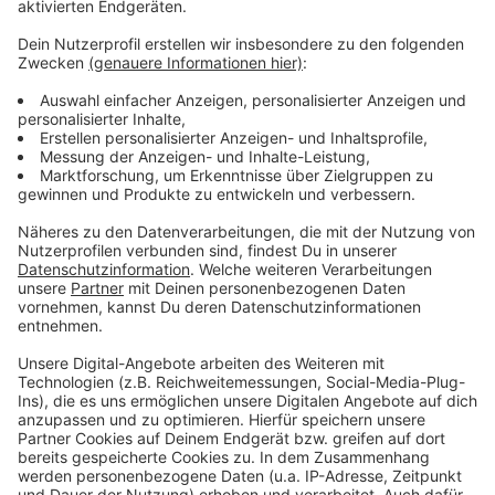
Papiertüten-Engpass. Das liegt aber wohl auch daran,
dass Kunden hier häufig größere und schwerere Dinge
kaufen, die sowieso nicht in eine Papiertüte passen.
Der Verbrauch ist hier deshalb geringer als in einem
Supermarkt. Gründe für den Papiermangel sind unter
anderem Rohstoff-Engpässe . Durch die Pandemie ist
der weltweite Seehandel aus dem Gleichgewicht
geraten und außerdem sind die Preise für
Schiffscontainer enorm gestiegen. Wie lange der
Mangel an Papiertüten noch anhält ist noch unklar-
viele Hersteller verschieben immer wieder die
Liefertermine.
Anzeige