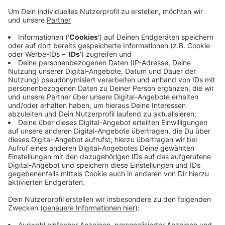
Ein Frauenarzt aus Nottuln beispielsweise musste eine
Geldstrafe zahlen, da er Informationen darüber auf
seiner Internetseite verbreitet hatte. Die
Schwangerschaftsberatungsstelle Donum Vitae im
Kreis Coesfeld begrüßt, dass der Paragraf wegfallen
soll. Es sei wichtig, dass sich Frauen unkompliziert und
sachlichlich informieren können. Besonders sei die
Aufklärung aus ärztlicher Sicht extrem wichtig für die
Frauen. Bundestag und Bundesrat beraten noch
abschließend über die Abschaffung des Paragrafen.
Anzeige