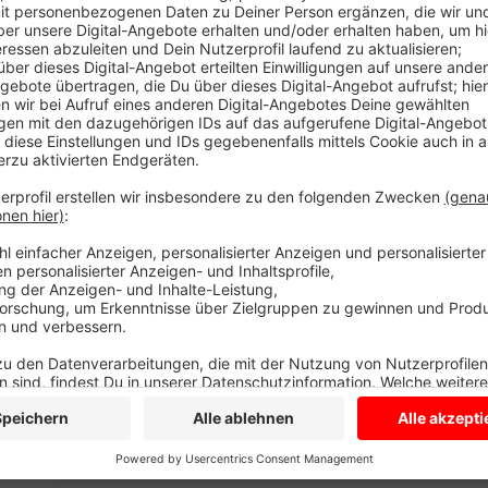
Mit einer neuen Strategie will die NRW-Landwirtscha
Umweltschutz verbessern und den Pflanzenschutz na
Technik helfen: Drohnen scannen die Feldflächen, ein
Pflanzenarten. So kann gezielt gespritzt werden, wo
Kreis Coesfeld bereits vereinzelt, sagt der landwirts
kleineren Flächen im Gemüse- und Obstanbau. Auf kl
auch autonome Hackroboter ein, dieser erkennt Unkra
allerdings pro Roboter bei 200 tausend Euro. Dennoc
nehme in der Landwirtschaft künftig weiter zu. Landw
mehreren Jahrzehnten auf einen sparsamen Einsatz v
dabei eng mit der Wasserwirtschaft im Kreis zusam
Anzeige