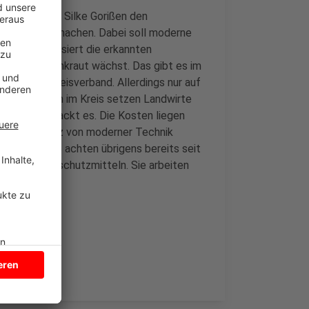
ftsministerin Silke Gorißen den
chhaltiger machen. Dabei soll moderne
e KI kategorisiert die erkannten
 überhaupt Unkraut wächst. Das gibt es im
chaftliche Kreisverband. Allerdings nur auf
einen Flächen im Kreis setzen Landwirte
ut und zerhackt es. Die Kosten liegen
h, der Einsatz von moderner Technik
irte im Kreis achten übrigens bereits seit
on Pflanzenschutzmitteln. Sie arbeiten
men.