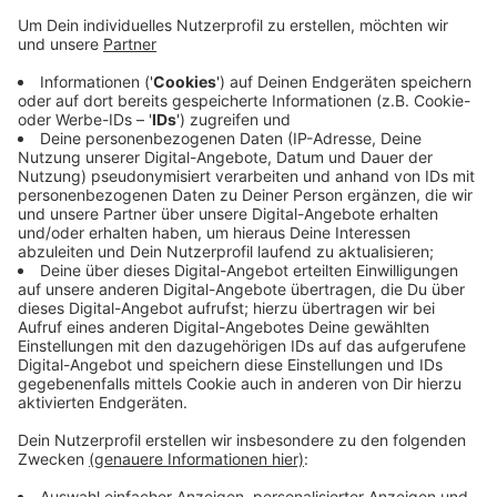
Sie bekommen für ihren Einsatz jetzt in der Corona-
Krise viel Applaus, Schokolade und eine Prämie. Alles
nett gemeint, sagt die Katholische Arbeitnehmner-
Bewegung. Es sei aber nötig, den Mitarbeitern in der
Pflegebranche mehr entgegenzukommen. Mit mehr
Geld, festen Arbeits- und Ruhezeiten und täglichen
Corona-Tests. Die KAB macht darauf mit einer Plakat-
Aktion aufmerksam, die Kampagne startet heute. Die
Plakaten sollen möglichst flächendeckend verteilt in
den Fenstern hängen.
Anzeige