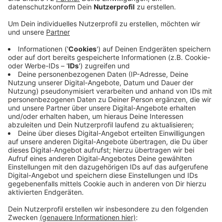
In der Leitstelle klingeln die Telefone heiß. Immer
mehr Menschen kreisweit bekommen eine SMS auf ihr
Handy, wie weit ein bestelltes Paket noch entfernt
sei. Ein Anhang informiere über Einzelheiten. Das sorgt
für Verunsicherung.
Die Polizei rät: Öffnen Sie den Anhang nicht – es
handelt sich um schädliches Programm, das Daten
ausspähen will. Wer auf den Link geklickt hat, sollte
das Handy umgehend in den Flugmodusversetzen und
bei der Polizei Anzeige erstatten.
Es hilft in jedem Falle eine Drittanbietersperre
einrichten zu lassen, um Kosten zu vermeiden. Das
geht ganz einfach mit einem Anruf bei Ihrem Anbieter.
Mehr Infos dazu lesen Sie
HIER
.