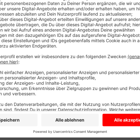
Sie verlieren zu Hause gegen den Erstligisten Hertha
gegen die Berliner: Preußen Trainer Sascha Hildmann
Freitagabend geht es für die Preußen in der Regional
Mannschaft von Schalke 04.
Anzeige