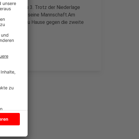
 BSC mit 1 zu 3. Trotz der Niederlage
 ist stolz auf seine Mannschaft.Am
liga weiter: Zu Hause gegen die zweite