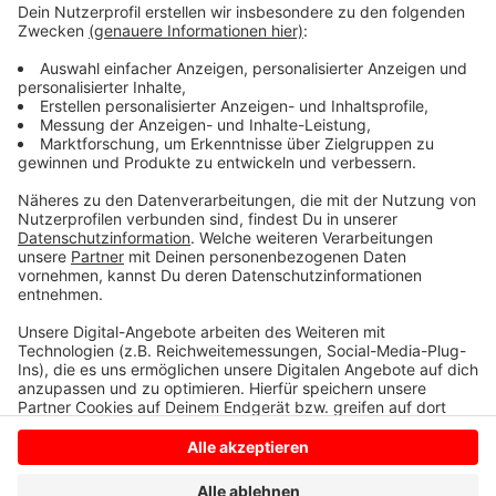
und mit den möglichen Kosten dafür. Das CoeBad in
Coesfeld verlängert die Saison noch bis zum 10.
September, das Freibad Billerbeck voraussichtlich bis
zum 19. September. Auch das düb in Dülmen und das
CabrioBAD in Senden haben ihre Außenbecken und
Liegewiesen noch einige Tage geöffnet.
Anzeige
Anzeige
Anzeige