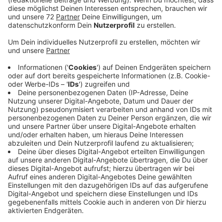
Unter anderem die Freibäder in Havixbeck, Nottuln und
Billerbeck zählen weniger Besucher als vor einem Jahr.
Ähnlich sieht es im Naturbad Olfen aus. Schuld sind die
Pandemie-Regeln und das oft kühle Wetter. Das
Naturbad in Olfen beendet heute (5. September) die
Saison. Das schönere Wetter ändert daran nichts. Das
Naturbad in Olfen ist nicht beheizt. Die
Wassertemperatur liegt derzeit bei nur knapp 18 Grad,
recht frisch also. Es gab in den vergangenen Tagen
lange und kalte Nächte. Eine einwöchige
Schönwetterlage reicht nicht aus, das Becken wieder
auf angenehme 21 Grad aufzuwärmen. Die diesjährige
Badesaison ist deswegen schon gelaufen. Die Stadt
Olfen nutzt aber die kommende Zeit: Sie will ihr
Naturbad attraktiver gestalten. Unter anderem plant
sie Schattenplätze, will Holzdecks sanieren und auch
den Kleinkinderbereich umbauen. Der zuständige
Ausschuss beschäftigt sich Mitte September damit