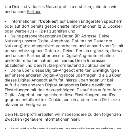
Die Kultusminister der Länder beraten heute bei einer
Konferenz darüber, wie es im nächsten Schuljahr
aussehen soll. Geplant ist es, die Schulen nach den
Sommerferien komplett wieder zu öffnen.
Lehrergewerkschaften im Kreis sind gespannt, wie
genau der Normalbetrieb funktionieren soll. Bei einem
Normalbetrieb seien mindestens freiwillige Tests bei
Schülern und Lehrern nötig, fordert die Gewerkschaft
Erziehung und Wissenschaft für den Kreis. Zudem
müsse ein Notfallplan her, wie im Ernstall eines
Corona-Ausbruchs zu verfahren ist.
Anzeige