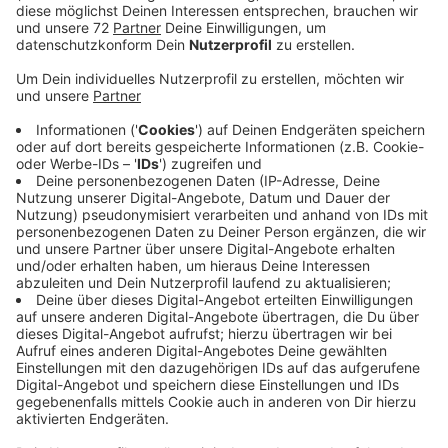
Anzeige
Sie hoffen, den Schulbetrieb so aufrecht zu erhalten.
Dennoch ist der Ernstfall einer Corona-Infektion
möglich. Dann müssten Schüler wieder zuhause lernen.
Wir haben nachgefragt, wie die Schulen im Kreis
Coesfeld darauf vorbereitet sind. Es ist noch einiges
zu tun. An vielen Schulen im Kreis feilen Lehrer-Teams
an Plänen für den digitalen Unterricht. Beispielsweise
an der Theodor Heuss-Realschule in Coesfeld. Damit
das gut klappt, müssen alle Schüler einen Laptop oder
ein Tablet haben. Die Schule hat schon
durchgerechnet, wie viele sie braucht und ihre
Bestellung an die Stadt weitergegeben. Auch das St.
Antonius Gymnasium in Lüdinghausen bereitet sich auf
das "Homeschooling" vor und es macht Druck. Im
Herbst sollen die Computer für die Schüler ankommen.