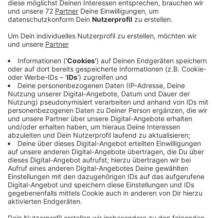
Veröffentlicht:
Donnerstag, 11.03.2021 05:54
Anzeige
Das Geheule warnt vor Naturkatastrophen,
Großbränden oder anderen Gefahren. Beim
vergangenen großen Probealarm im Herbst haperte es
noch an einigen Stellen. In Appelhülsen beispielsweise
war nichts zu hören. Wie sich dann herausstellte, war
die Sirene nicht auf dem neusten technischen
Standard programmiert. Das hat die Gemeinde Nottuln
ausbessern lassen und außerdem einen weiteren
Sirenenmast am Sportplatz in Appelhülsen installiert.
Damit sind hier alle Lücken im Sirenen-Netz
geschlossen. In der Gemeinde Ascheberg fehlte noch
eine Sirene im Gewerbegebiet West, die ist