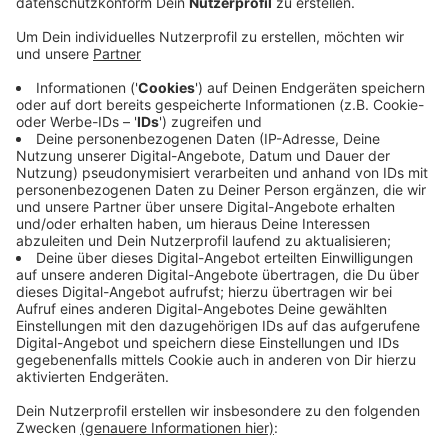
Damit gewinnt die Dauerdiskussion wieder an Fahrt.
Ohne längeres Arbeiten sind die Renten- und
Pensionssysteme nicht mehr abgesichert und
bezahlbar, sagt Wirtschaftswissenschaftler Aloys
Prinz von der Uni Münster. Außerdem sei der
Fachkräftemangel ein Problem. Die Arbeitswelt sei im
Wandel. Arbeitgeber müssten mit höheren Löhnen
locken und Arbeitgeber könnten stärker als bisher
Stellen aussuchen, die ihnen von den Bedingungen
passen. Ältere Handwerker beispielsweise müssten
nicht mehr aufs Dach oder an die Maschine, sondern
sie könnten helfen, den Nachwuchs auszubilden. Eine
längere Arbeitszeit schließe die Fachkräftelücke nicht,
aber sie verkleinere sie.
Anzeige