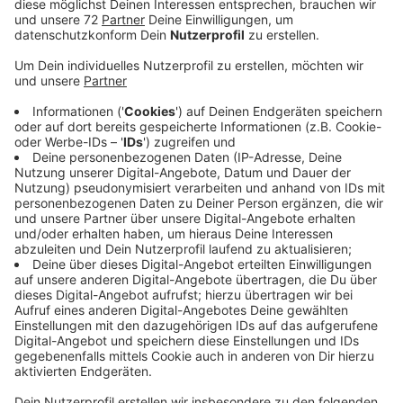
Auf den Feldern ist es derzeit noch recht ruhig. Das
Team des Spargelbauers Austerschulte in der
Dülmener Bauerschaft Daldrup sticht nur rund 100
kilogramm Spargel pro Tag. Die Dämme unter den
Folien heizen sich nach und nach auf und lassen die
Spargelstangen wachsen. Jetzt muss nur noch die
Sonne tüchtig scheinen. Nach einer turbulenten und
teils verlustreichen vergangenen Saison hoffen die
Spargelbauern im Kreis, dass dieses Jahr besser
verläuft. Mit der Einreise der Helfer dürfte es auch
besser klappen. Kommen darf nur, wer ein negatives
Test-Ergebnis hat. Eine bittere Pille ist es, dass es
keinerlei Perspektive für die Gastronomie gibt. Hier
fällt der Verkauf wieder flach. Immerhin bereiten
immer mehr Menschen zuhause Spargel zu. Ein Kilo
Spargel kostet derzeit zwischen 10 und 15 Euro.
HIER