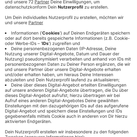
Stellvertretend für die Mitglieder im Kreis Coesfeld
stimmt André Stinka aus Dülmen über das neue
Führungsduo mit ab. Im Mitgliederentscheid hatten
sich Norbert Walter-Borjans und Saskia Esken
durchgesetzt.
Viele SPD Mitglieder aus dem Kreis Coesfeld betonen,
dass die SPD wieder sozial gerechter werden müsse.
Sie müsse dafür sorgen, dass Arbeiter in Würde leben
können. Eine Partei der Arbeitnehmer, fordert Martin
Branse aus Darfeld.
Die einen wollen die Große Koalition beenden, die
anderen behalten. Martina Naujoks aus Olfen geht es
weniger darum, es müsse jetzt endlich um Inhalte