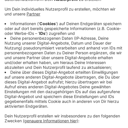
Die Aufbauarbeiten für eine Schranken für zu schwere
LKW gehen weiter. Die A 43 in Richtung Ruhrgebiet ist
zwischen dem Kreuz Recklinghausen und dem Kreuz
Herne von heute Abend (10.12, 21:00 Uhr) bis
Montagfrüh (13.12., 5:00 Uhr) gesperrt. Arbeiter bauen
spezielle Streifen in die Fahrbahn ein. Sie dehnen sich
unter dem Gewicht der LKW. Sind sie zu schwer, leitet
die neue Anlage die LKW künftig automatisch um. Die
Brücke über den Rhein-Herne-Kanal in dem Bereich ist
für schwere LKW gesperrt. Weil sich zu wenige daran
halten, kommt jetzt die Schranke. Im Januar baut die
Autobahngesellschaft die Anlage in Fahrtrichtung
Münster auf.
Anzeige