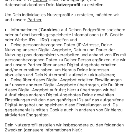
Nach dem Sieg gegen Magdeburg ist das jetzt wieder
ein Rückschlag. In der ersten Halbzeit waren die
Preußen klar besser. In der zweiten Halbzeit gaben sie
das Spiel aus der Hand. In den kommenden Tagen
wollen die Preußen einen neuen Trainer präsentieren.
Außerdem will der Verein neue Spieler will verpflichten,
um den Klassenerhalt zu schaffen.
Die Volleyballfrauen des USC Münster verlieren ihr
Bundesligaspiel in Potsdam mit 0:3. Münster bangt
damit weiter um die Teilnahme an der Endrunde um die
Deutsche Meisterschaft. Das gilt auch für Union
Lüdinghausen in der Badminton-Bundesliga. Union
unterliegt in Wipperfeld mit 2:5. Schon heute geht es
weiter. Lüdinghausen tritt am frühen Nachmittag bei
Bonn-Beuel an.