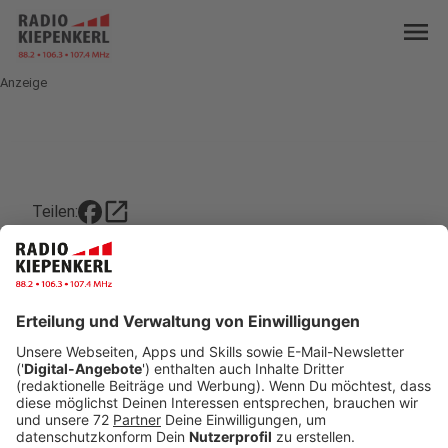
menu
Anzeige
open_in_new
Teilen:
KREIS: Sportergebnisse vom
Wochenende
Die Handball-Frauen der DJK Coesfeld stehen
weiter punktgleich mit Westfalia Kinderhaus an der
Spitze der Verbandsliga.
Veröffentlicht:
Sonntag, 09.02.2020 11:33
Anzeige