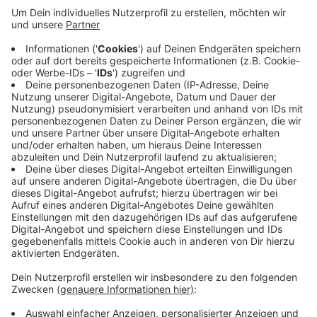
Die Gemeinde Ascheberg beispielsweise stimmt sich
gerade mit den Vereinen über die Hygieneregeln ab. Es
gilt der vorgeschriebene Abstand und eine
Namensliste liegt bereit. Das soll helfen, mögliche
Infektionsketten zurückzuverfolgen. Behutsam wollen
die drei großen Sportvereine TUS Ascheberg, SV
Herbern und Davaria Davensberg wieder mit dem
Spielbetrieb starten. Beim TUS kommen heute unter
anderem Tischtennis- und Badmintonspieler zum
Training.
Anzeige