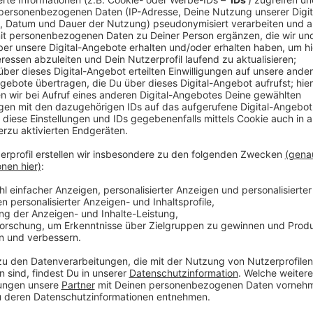
Als erstes sprüht ein Team um Katja Börstiung von d
Seppenrade auf - passend zum Weihnachtsmarkt an 
die Warnhinweise aus Sprühkreide heute auch noch i
zum Berkelwinter heute Nachmittag (14.30 Uhr) auch 
der Adventszeit. Die Polizei rät:
⦁ Nehmen Sie nur so viel Bargeld und Zahlungskarten 
⦁ Tragen Sie Geld, Zahlungskarten, Papiere und and
verschlossenen Innentaschen und möglichst dicht a
⦁ Tragen Sie Hand- und Umhängetaschen mit der Ver
⦁ Achten Sie gerade im Gedränge verstärkt auf Ihre 
wenn Sie plötzlich angerempelt oder "in die Zange
⦁ Wenn es doch zum Diebstahl gekommen ist und Ihn
lassen Sie diese sofort mit dem Sperrnotruf 116 116
Notruf nicht angeschlossen hat, wenden Sie sich direk