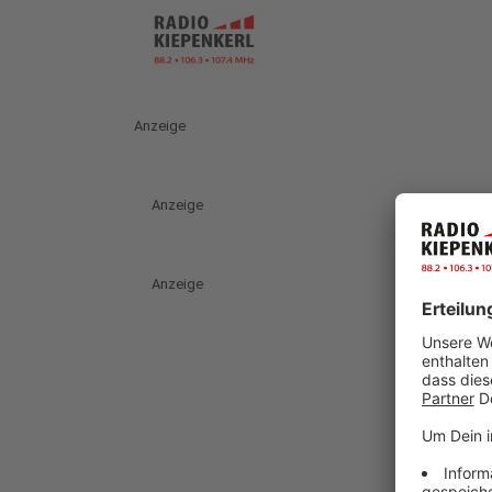
Anzeige
Anzeige
Anzeige