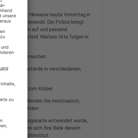
er Polizei die Hinweise heute Vormittag in
diesem Wochenende. Die Polizei bringt
n Lüdinghausen auf und passend
noch in Coesfeld. Weitere Orte folgen in
mit, wie Sie brauchen.
ere Wertgegenstände in verschiedenen,
m Körper.
schlussseite zum Körper.
Wertsachen. Werden Sie misstrauisch,
" genommen werden.
en Ihre Zahlungskarte entwendet wurde,
 sperren. Wenn sich Ihre Bank diesem
t an Ihr Kreditinstitut.