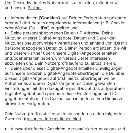
Das Infektionsgeschehen in der Pandemie nimmt
damit weiter Fahrt auf. In dieser Woche lagen die
Zahlen bislang immer höher als in der Vorwoche und
der Kreis Coesfeld hat nicht mehr länger die niedrigste
Inzidenz in NRW. Mit gut 30 Neuinfektionen pro 100
000 Einwohner und Woche liegt er jetzt hinter dem
Kreis Wesel.
Anzeige
Anzeige