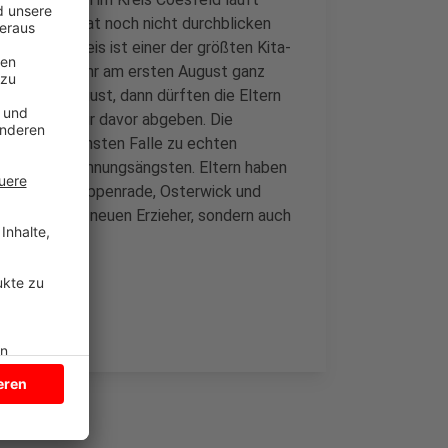
as Land NRW hat noch nicht durchblicken
Kreuz im Kreis ist einer der größten Kita-
ss das Kita-Jahr am ersten August ganz
h Anfang August, dann dürften die Eltern
wissermaßen nur davor abgeben. Die
e im schlimmsten Falle zu echten
mata oder Trennungsängsten. Eltern haben
anderem in Seppenrade, Osterwick und
nicht nur die neuen Erzieher, sondern auch