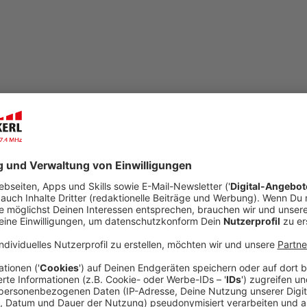
open_in_new
Teilen:
KREIS: Start des neuen KiTa-Jahres
In diesem Jahr ist wegen der Corona-Krise alles 
Veröffentlicht:
Dienstag, 21.04.2020 10:37
Anzeige
Das neue Kindergartenjahr startet im August und den