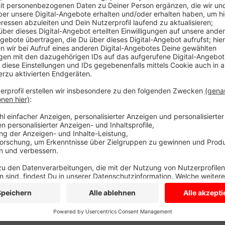
jetzt schon die Zeit davon. Sie sorgen sich, denn d
lassen, wie es für sie weitergeht. Das Deutsche Rote 
Träger im Kreis. Es geht bislang nicht davon aus, da
normal startet. Gelten die scharfen Regeln auch noc
ihre Kinder nicht in die Kita bringen, sondern sie ge
Eingewöhnungsphase würde wegfallen. Und das würd
Problemen bei den kleinen Kindern führen, wie Trau
ja einen Kita-Anspruch. Das DRK baut gerade unter 
Havixbeck neue Kitas. Die unklare Lage verunsichere 
die jetzigen und ihren Chef.
Anzeige