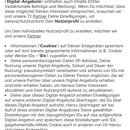
Rund 150 Impfwillige haben sich im Impfmobil den so
wichtigen Pieks gegen Corona abgeholt, sagt Kai
Wermelt der organisatorische Leiter des
Impfzentrums auf Radio Kiepenkerl Nachfrage. Es
bildete sich schnell eine knapp 50 Meter lange
Warteschlange. Auch organisatorisch habe der erste
Tag gut geklappt. Und alle Impflinge haben auch direkt
ihren Folgetermin für die zweite Impfung
bekommen. Alternativ können Sie auch nach drei bis
vier Wochen den zweiten Pieks im Impfzentrum in
Dülmen bekommen.
Mit dem Impfmobil möchte der Kreis Coesfeld noch
vor dem Herbst so viele Menschen wie möglich gegen
Corona impfen. Dann rechnet der Kreis mit einer
möglichen vierten Pandemie-Welle. Das Angebot
richtet sich an Menschen die noch keinen Termin für