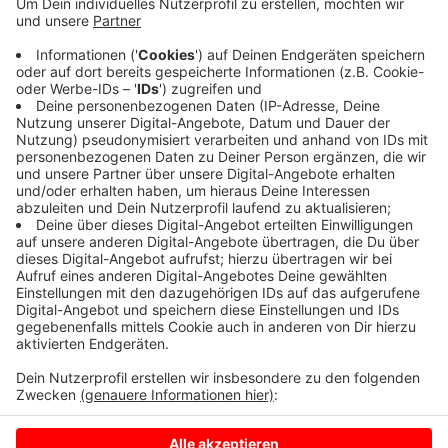
Wegen des morgigen Feiertages nutzen viele
Menschen das lange Wochenende für einen
Kurzurlaub. Damit Sie besser abschätzen können, wo
es möglicherweise viel Stau gibt, gibt es noch bis zum
Sonntag eine digitale Staurisikokarte. Sie zeigt
Baustellenabschnitte auf den wichtigsten
Ferienrouten und Orientierungshilfe für Reisende. Den
Link zur Karte finden Sie
HIER.
Anzeige
Anzeige