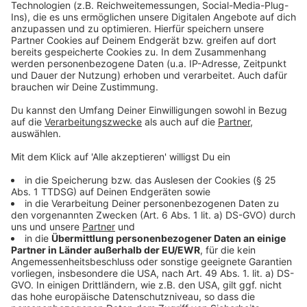
ler Straße – Kreisverkehr – Busso-Peus-Straße –
Kreisver-
kehr – Austermannstraße – Kreisverkehr –
Austermann-
straße – Kreisverkehr – Austermannstraße – rechts
B54
Steinfurter Straße – Neutor – Schlossplatz – Am
Stadtgra-
ben – Weseler Straße – rechts Kolde-Ring – Kardinal-
von-
Galen-Ring – Rishon-Le-Zion-Ring – links
Einsteinstraße –
Von-Esmarch-Straße – Kreisverkehr – Roxeler Straße
Anzeige