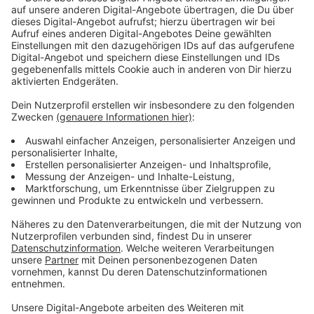
Münstrland fahren Trecker los - die Polizei in Münster
rechnet mit bis zu 2000 Teilnehmern.
Anzeige
Die Strecke
Anzeige
Beisenbusch – Schenkingstraße – Roxeler Straße –
Tilbeck
– Brock – Tilbecker Straße – Annette-von-Droste-
Hülshoff-
Straße – Alter Gemeindeplatz – Havixbecker Straße -
Roxe-