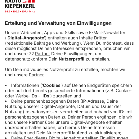
Hell erleuchtete Trecker standen unter anderem auf
den Brücken der A 43 zwischen Dülmen-Nord und
Lavesum. Die Landwirte haben nichts blockiert - der
Verkehr rollte weiter. Heute Nachmittag müssen Sie
sich dagegen stellenweise wieder auf
Verkehrsprobleme durch den Landwirteprotest
einstellen. Trecker fahren in einer Kolonne von Nottuln
nach Münster. Los geht es zum Start des
Berufsverkehrs wieder beim Landhandel Raiffeisen
Steverland in Nottuln Im Gewerbegebiet Beisenbusch.
Die Route führt von Nottuln durch Schapdetten durch
Roxel nach Gievenbeck zum Schlossplatz in der
Nachbarstadt Münster. Nehmen Sie sich Zeit für Ihren
Heimweg, das kann dauern. Die Polizei ist verstärkt
unterwegs und leitet den Verkehr ab, wenn es nötig
ist. Ziel des Treckerkorsos ist der Neujahrsempfang
der Grünen im Schloss in Münster. Aus dem gesamten