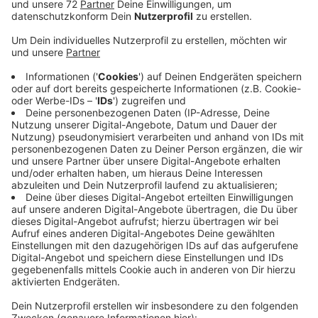
Anzeige
Ein Auto und ein Transporter waren im
Begegnungsverkehr zusammengestoßen. Warum
ermittelt die Polizei noch. Ein Mensch wurde leicht
verletzt. Ebenfalls am Abend wieder frei war die
Landstraße zwischen Osterwick und Billerbeck. Ein
LKW war am Nachmittag kurz hinter dem Ortsausgang
Osterwick in den Graben gerutscht. Um ihn wieder
herauszuziehen, war es nötig die Straße zu sperren.
Verletzt wurde bei dem Unfall niemand. Und komplett
freie Fahrt haben Sie seit dem Abend auch wieder auf
der Landstraße zwischen Merfeld und Reken im
Nachbarkreis Borken. Ein Abschlepper hat ein Auto am
Abzweig Stevede aus dem Graben gezogen. Auch bei
diesem Unfall wurde niemand verletzt. In beiden Fällen
klärt die Polizei noch warum die Fahrzeuge in die