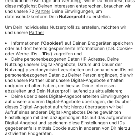
Veröffentlicht:
Dienstag, 09.11.2021 06:13
Anzeige
Der Netzbetreiber Amprion beantwortet dazu heute in
einer Online-Veranstaltung Ihre Fragen. Verschiedene
Korridore sind denkbar. Einer führt an Darfeld,
Billerbeck, Coesfeld, Lette und Merfeld vorbei. Ein
anderer an Holtwick. Rosendahl ist nicht so glücklich
mit den Entwürfen. Zuletzt wurde ja erst die Erdgas-
Fernleitung Zeelink dort verlegt. Noch eine Leitung,
die an Rosendahl vorbeiführt, das wäre nicht so toll.
Aber: der Netzbetreiber Amprion sitzt ja noch an den
Entwürfen und sucht noch nach einer geeigneten
Route. Also alles erstmal nur Vorschläge - deswegen
kann die Gemeinde auch noch nicht sagen, welche
Stellungnahme sie am Ende abgibt. Ähnlich sieht's in