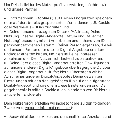
Anzeige
Die Daten aus unserem Kreis helfen den
Naturschützern herauszufinden, wie sich die Situation
der Vögel in den Städten und Gemeinden verändert.
Besonders mit Blick auf den anhaltenden Regen sei
das in diesem Jahr besonders spannend, da der Regen
die Nahrungssuche der Vögel erschwere. Um
mitzumachen, zählen Sie noch bis morgen eine Stunde
lang Vögel - alle Infos dazu gibt es
HIER.
Anzeige