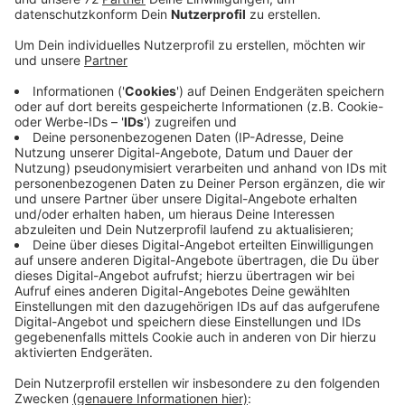
Auch heute Morgen auf dem Weg zur Arbeit mit dem
Zug müssen Sie mit Problemen rechnen. Die Bahn
führt sogenannte Erkundungsfahrten auf den Strecken
durch, sie prüft damit, was der Sturm angerichtet hat.
Auf der Strecke Münster-Dülmen-Ruhrgebiet fahren
die Züge nur bis Duisburg. Verspätete und
ausgefallene Fahrten gibt es auf der Strecke
Coesfeld-Dorsten-Essen. Noch gesperrt sind die
Strecken Enschede-Lüdinghausen-Dortmund,
Coesfeld-Billerbeck-Münster und Münster-
Ascheberg-Dortmund. Wie lange das dauert, steht
jetzt noch nicht fest. Wir behalten die Situation für Sie
im Blick. Weietere Infos zu Ihren Strecken findenSie
HIER!