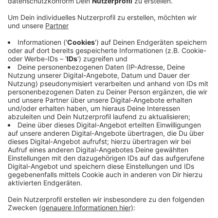
Anzeige
Ab September soll in unserer Region das elektronische
Rezept anlaufen. Sie bekommen es mit einem QR
Code von ihrem Arzt digital auf das Smartphone.
Alternativ ist es auch möglich sich den QR Code
ausdrucken zu lassen. In einer Übergangsphase sollen
Arztpraxen noch nicht verpflichtet sein das E-Rezept
auszustellen. Das E-Rezept soll künftig vieles leichter
für uns machen. Über eine App können Sie das
gewünschte Medikament zum Abholen oder direkt
nach Hause bestellen. Mehr Infos finden Sie
HIER.
Anzeige