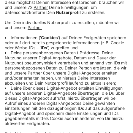
Anzeige
Der macht auch darauf aufmerksam, dass eine
Klimaanlage viel Strom verbraucht - und Energie ist
gerade sehr teuer. Thomas Weber von der
Verbraucherzentrale für den Kreis Coesfeld sagt: Wer
eine hat, sollte die nicht zu kalt einstellen und nicht
den ganzen Tag laufen lassen. Besser sei es aber,
vorbeugende Maßnahmen gegen die Hitze zu treffen:
zum Beispiel langfristig das Dach zu dämmen und in
Markisen oder gute Jalousien zu investieren. Dann
wäre die stromfressende Klimaanlage überflüssig.
Besser sei es aber vorbeugende Maßnahmen gegen