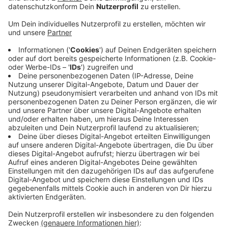
Eine Serie von Überfällen unter anderem auf
Tankstellen in Nordkirchen, Senden und Ascheberg
hatte im Dezember für Unruhe gesorgt. Die Polizei hat
jetzt zwei Verdächtige ermittelt, die daran beteiligt
gewesen sein sollen. Es handelt sich um eine junge
Frau und einen Mann, die die Überfälle zumindest mit
geplant haben sollen. In mindestens drei Fällen gehen
die Ermittler davon aus, dass sie auch aktiv an den
Taten beteiligt waren. Die Polizei durchsuchte die
Wohnungen der beiden Verdächtigen. Die Frau und der
Mann sind inzwischen wieder auf freiem Fuß. Die
Ermittlungen gegen sie dauern an. Den mutmaßlichen
Haupttäter aus Selm im Nachbarkreis Unna hatte die
Polizei schon Ende Januar gefasst. Er sitzt weiterhin in
Untersuchungshaft. Er soll insgesamt 11 Tankstellen
überfallen oder es zumindest versucht haben.
Anzeige