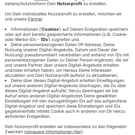
Anzeige
"Die Probleme, die es schon vorher gab, werden nur
sichtbarer und vergrößert", sagt Jutta Gladen von der
Telefonseelsorge. Dazu gehören etwa Einsamkeit,
finanzielle Sorgen oder psychische Belastungen. Das
trete jetzt zutage, "weil Menschen mehr Zeit haben
und auch vielleicht enger aufeinander sitzen - oder
auch nicht."
Wenn Sie Sorgen haben und darüber sprechen
möchten, wählen Sie eine dieser Nummern: 0800 / 111
0 111 oder 0800 / 111 0 222. Auch eine Beratung per
Chat oder E-Mail ist möglich. Mehr dazu lesen Sie auf
der
Webseite der Telefonseelsorge
.
Anzeige