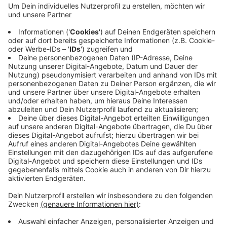
Wer sich künftig testen lassen möchte, hat dazu im
Kreis an einigen Stellen noch die Gelegenheit:
Beispielsweise in der Bären Apotheke in Ascheberg
und Nordkirchen, dem Café Central in Coesfeld oder
beim Autohaus Voss in Darfeld. Wichtig: Kostenlos
sind die Tests nicht mehr. Eine Übersicht über alle
Teststellen finden Sie
HIER.
Anzeige
Anzeige