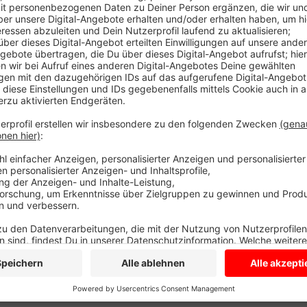
und Gästeankünfte gegeben. Landesstatistiker haben
Damit entwickle sich die Region immer mehr zum To
e.V. eine positive Bilanz. Gründe sieht er im Trend z
Die Rad- und Reitregion und die mehr als 100 Schlöss
Urlauber. Der Tourismus ist ein wichtiges wirtschaftl
Anzeige