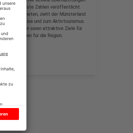
 heute neueste Zahlen veröffentlicht.
urismus-Magneten, zieht der Münsterland
um Urlaub zuhause und zum Aktivtourismus.
er und Burgen seien attraktive Ziele für
iches Standbein für die Region.