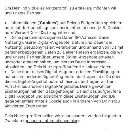
In einer Umfrage haben sie sich dafür ausgesprochen
erst die Mitglieder zu befragen und dann einen neuen
Bundesvorstand zu wählen. Diese Botschaft nimmt
Kreis-CDU-Chef Marc Henrichmann aus Havixbeck
heute mit zu einem Treffen aller CDU-
Kreisvorsitzenden. Und die CDU müsse besser
erklären, wofür sie steht. Wichtig sei, dass sie jetzt auf
frische Köpfe setzt. Ob sie dazu die Basis befragt
oder wie üblich nur wenige Vertreter aus den
Kreisverbänden entscheiden lässt, will der Vorstand
voraussichtlich am Dienstag (2.11.) entscheiden.
Anzeige