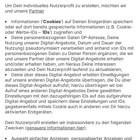
Die Felder sind ausgetrocknet und die extreme Hitze
der vergangenen Tage hat das Getreide schnell reifen
lassen. Die Landwirte beeilen sich mit der Ernte der
Gerste. Denn das Wasser im Untergrund wird knapper.
Die Blätter der jungen Maispflanzen beginnen bereits
sich einzurollen, um Wasser zu sparen. Die
Gemüsebauern im Kreis Coesfeld bewässern ihre
Felder, um die Pflanzen zu retten. Sie achten darauf,
nicht zu viel Wasser zu verbrauchen und haben stets
die Pegel der Flüsse und Bäche im Blick.
Anzeige