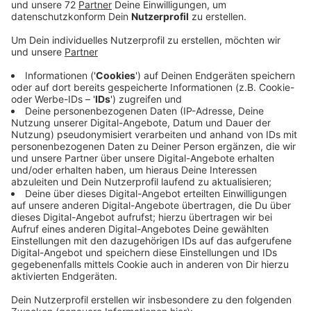
Eines der großen Highlights ist die 100 Schlösser-
Route. Zufriedene Urlauber sind wichtig, damit sie
wiederkommen. Deswegen haben Touristiker jetzt
eine größere Umfrage gestartet. Die Touristiker
möchten die 100 Schlösser-Route mal aus den Augen
der radelnden Urlauber betrachten. Gibt es bei der
Radroute noch etwas zu verbessern? Stehen die
entsprechenden Hinweisschilder an gut sichtbaren
Standorten? Wie wohl fühlen Sie sich in Ihrer
Unterkunft und wie lange bleiben Sie im Schnitt?
Touristiker stehen von Mai bis August an der Strecke
und befragen die Radfahrer, außerdem gibt es eine
Onlineumfrage. Das ganze geht bis Ende November.
Dann geht es daran, die Daten auszuwerten. Mal
schauen, was dabei herauskommt. Die Gästeumfrage
gibt es
HIER
.