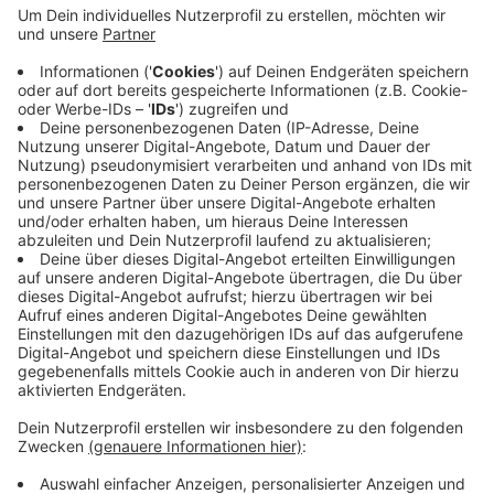
Veröffentlicht:
Montag, 06.07.2026 11:46
Anzeige
Die Stadt saniert in den kommenden Nächten bis
Donnerstag jeweils zwischen 22 und 5 Uhr kleinere
Asphaltflächen auf mehreren Straßen in Münsters
Westen. Die Arbeiten sorgen für Vollsperrungen.
Welche Straßen alle betroffen sind
HIER
.
Anzeige
Anzeige