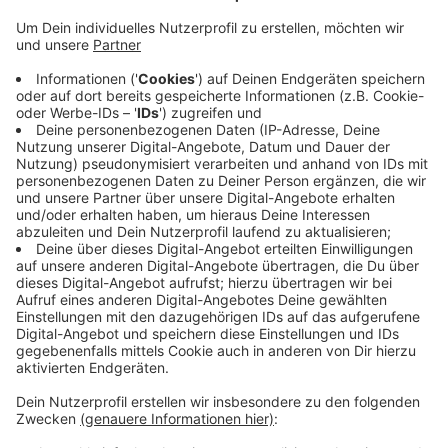
Ein Zeuge hatte sich bei der Polizei gemeldet - ein
Handwerker-Bulli soll rechts in die Leitplanke gefahren
sein. Warum ermittelt die Polizei noch. Sie ist jetzt vor
Ort und hat alles auf den Rastplatz verlegt, um den
Unfall aufzunehmen. Dadurch kann der Verkehr auf der
A1 normal weiter fließen. Auch auf der A31 Richtung
Gronau kann es weitergehen. Zwischen Legden/Ahaus
und Heek hatte ein LKW einen Reifenplatzer. Er steht
auf dem Standstreifen. Fahren Sie aber vorsichtig in
dem Bereich wegen möglicher Teile auf der A31. Bei
beiden Unfällen gibt es keine Verletzten.
Anzeige