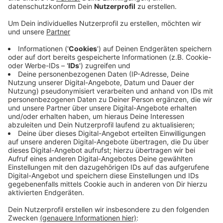
Leider ging es im Kreis Coesfeld dabei nicht ohne
schwere Unfälle zu. In Herbern geriet am Sonntag ein
Motorradfahrer auf der Nordick-Schliekstraße in einer
Kurve in den Gegenverkehr. Er prallte mit einer
Radfahrerin zusammen. Ein Rettungshubschrauber flog
die Frau in eine Klinik.
In Dülmen führte ein riskantes Überholmanöver auf der
Kreisstraße zwischen der B 474 und Daldrup zu einem
Unfall. Ein Auto überholte eine Gruppe Radfahrer. Zwei
Motorradfahrer setzten ebenfalls zum Überholen an
und wollten an dem Autofahrer vorbeiziehen. Einer
streifte dabei das Auto, stürzte und verletzte sich
schwer.
Anzeige