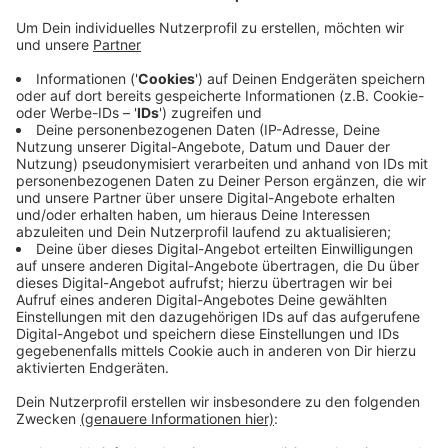
Lediglich die Wiese am Schützenplatz im Dülmener
Wohngebiet Dernekamp ist derart durchnässt
gewesen, dass sich ein Lastwagen festgefahren
hatte. Der Tankstutzen riss ab und mehrere 100 Liter
Diesel liefen aus. Experten des Kreises sind vor Ort
gewesen und haben das weitere Verfahren
abgesprochen. Heute soll die belastete Erde
ausgegraben werden. Ansonsten hat es keine Folgen
des Unwetters im Kreis gegeben. Im Nachbarkreis
Steinfurt gab es Probleme im Zugverkehr. Der Grund
war ein umgestürzter Baum in einer Oberleitung. Die
Strecke zwischen Greven und Rheine ist inzwischen
wieder befahrbar.
Anzeige