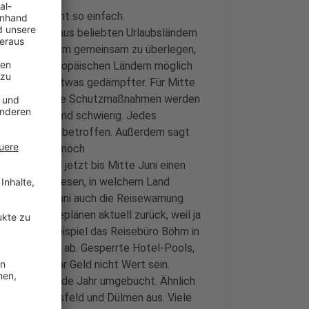
aber gar nicht so einfach.
n Kollegen aus beliebten Urlaubsländern
 gesprochen. Um gemeinsam zu überlegen,
rurlaub in europäischen Ländern möglich
spräch jetzt etwas gedämpfter. Für Mitte
edacht. Doch die Schutzmaßnahmen werden
iche Regeln sind schwierig. Jedes
rona-Pandemie betroffen. Außerdem sagt
 solange hier noch
chland will jetzt bis Mitte Juni einen
en dann nachlesen, in welchem Land
ab dem 15. Juni auch die Reisewarnung
ch mit Reiseplänen aktuell zurück, weil ja
, sagt zum Beispiel das Reisebüro Böhm in
iesen Sommer ab. Gesperrte Hotel-Pools,
ise könnte ihr Geld nicht Wert sein.
f das kommende Jahr umgebucht. Ähnlich
 Nottuln, Coesfeld und Dülmen aus. Viele