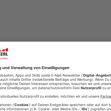
open_in_new
Teilen:
KREIS: Urlaub unter strengen Regeln
Für viele von Ihnen im Kreis Coesfeld steht im S
im Ausland.
Veröffentlicht:
Montag, 18.05.2020 17:18
Anzeige