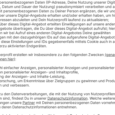
Wegen des Coronavirus ist das Planen in diesem Jahr 
Bundesaußenminister Heiko Maas hat heute mit seine
wie Portugal, Zypern und Malta über Einreiseregeln
wie trotz des Coronavirus vielleicht doch der Somme
ist. Und seine anfängliche Euphorie ist nach dem Ge
Juni ist das Öffnen der europäischen Grenzen ang
von Land zu Land unterschiedlich sein. Denn einheitl
europäische Land ist ja unterschiedlich von der Co
Spanien ganz klar: Es dürfen keine Urlauber einreisen,
Ausgangsbeschränkungen für die Spanier gelten. Deuts
Katalog aus Reisehinweisen erstellen. Urlauber könn
welche Regeln gelten. Damit will Deutschland dann 
aufheben. Viele Menschen im Kreis Coesfeld halten si
keiner weiß, wie sich die Pandemie weiterentwickelt
Olfen. Es rät seinen Kunden von Auslandreisen für d
kein Hotel-Buffet, weniger Freizeitaktivitäten. Die Re
Außerdem hätte viele Kunden schon ihren Urlaub au
sieht es in den Filialen vom Reisebüro Schlagheck in