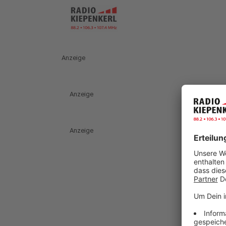
Anzeige
Anzeige
Anzeige