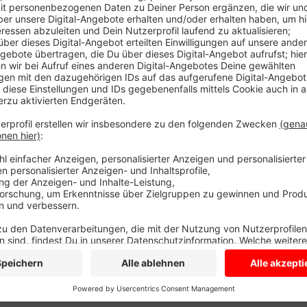
Viele Menschen gehen seltener im Supermarkt einka
beobachtet zum Beispiel der Combi Markt in Dülmen. 
kommen die Kunden hier oft nur noch einmal wöchent
ähnliche Entwicklung haben die Teams im EDEKA in 
Außerdem haben sich teilweise die Haupteinkaufsta
Früher sind die meisten Menschen am Freitag und S
viele in der Woche, um größeres Gedränge in den en
Anzeige