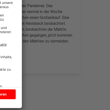
ufen als vor der Pandemie. Das
Statt drei- bis viermal in der Woche
lich und machen einen Großeinkauf. Eine
Coesfeld und in Havixbeck beobachtet.
ge verschoben, beobachten die Märkte.
amstag einkaufen gegangen, jetzt kommen
gen Gängen in den Märkten zu vermeiden.