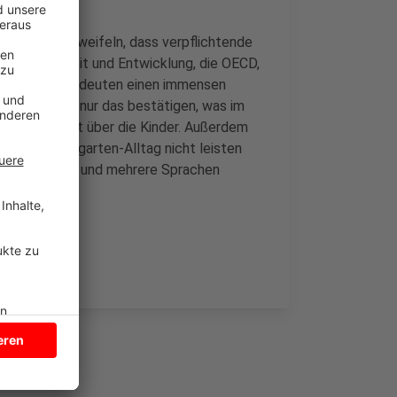
ie Träger bezweifeln, dass verpflichtende
 Zusammenarbeit und Entwicklung, die OECD,
tarbeiter und bedeuten einen immensen
ests würden nur das bestätigen, was im
s bekannt ist über die Kinder. Außerdem
 der Kindergarten-Alltag nicht leisten
nntnisse haben und mehrere Sprachen
msetzbar.