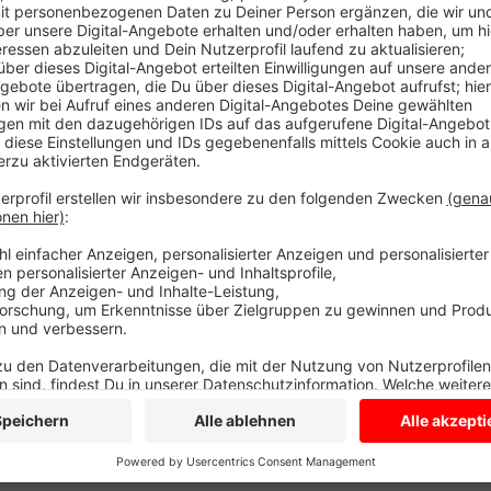
Kinder erweitern im Alltag spielerisch die Sprache. D
Tests, wie sie die Organisation für wirtschaftliche
fordert, sinnvoll sind. Sie kosten Zeit, Geld und Mi
bürokratischen Aufwand. Diese zusätzlichen Spracht
Rahmen der bisherigen Bildungsdokumentation bereit
gibt es Lösungskonzepte, um Defizite abzubauen. Was
kann, ist, wenn Kinder keinerlei deutsche Sprachke
zusammenkommen. Dann sind Sprachmodelle kaum u
Anzeige